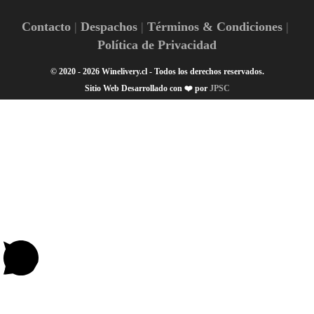
Contacto
Despachos
Términos & Condiciones
Política de Privacidad
© 2020 - 2026 Winelivery.cl - Todos los derechos reservados.
Sitio Web Desarrollado con ❤️ por
JPSC
¡Hola! 👋🏽 ¿En qué podemos ayudarte?
1
Escanea el código
Gracias por navegar en Winelivery.cl 🍷
👋🏼 Hola Winelover🍷! Escríbenos, te ayudamos en lo que
necesites 🤳🏼
Abrir chat