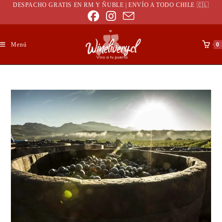
DESPACHO GRATIS EN RM Y ÑUBLE | ENVÍO A TODO CHILE 🇨🇱
Menú
0