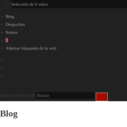
Selección de 6 vinos
Blog
Despachos
Somos
0
Alternar búsqueda de la web
Buscar en esta web
Blog