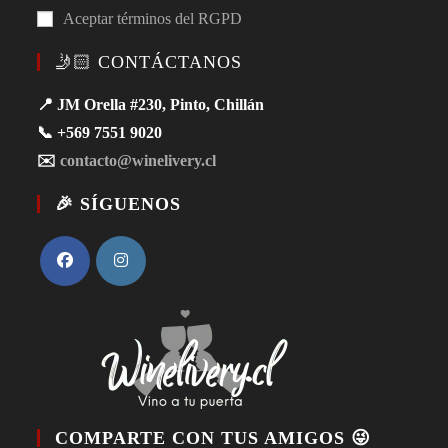
Aceptar términos del RGPD
🤳🏻 CONTÁCTANOS
📍 JM Orella #230, Pinto, Chillán
📞 +569 7551 9020
✉️
contacto@winelivery.cl
🎉 SÍGUENOS
COMPARTE CON TUS AMIGOS 😜