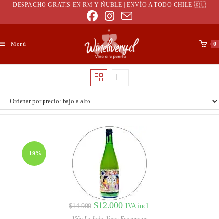
DESPACHO GRATIS EN RM Y ÑUBLE | ENVÍO A TODO CHILE 🇨🇱
Menú
0
-19%
$
12.000
IVA incl.
$
14.900
Viña La Joda
,
Vinos Espumosos