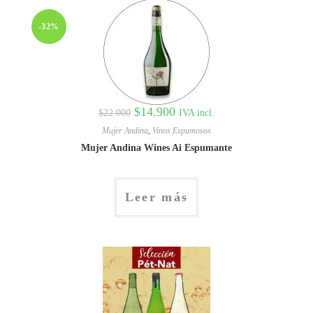
-32%
$
14.900
IVA incl.
$
22.000
Mujer Andina
,
Vinos Espumosos
Mujer Andina Wines Ai Espumante
Leer más