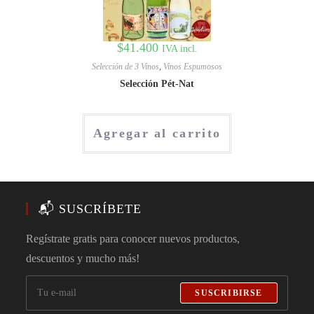
$
41.400
IVA incl.
Selección de 3 Vinos
,
Vinos Espumosos
Selección Pét-Nat
Agregar al carrito
📬 SUSCRÍBETE
Regístrate gratis para conocer nuevos productos,
descuentos y mucho más!
SUSCRIBIRSE