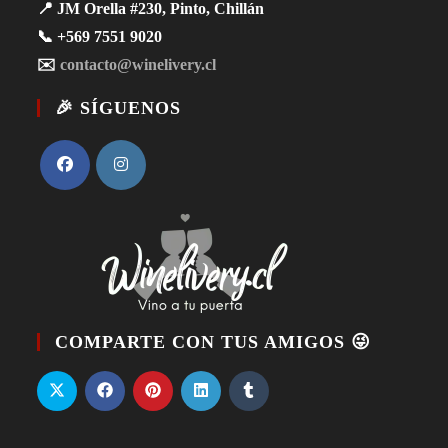
📍 JM Orella #230, Pinto, Chillán
📞 +569 7551 9020
✉️
contacto@winelivery.cl
🎉 SÍGUENOS
COMPARTE CON TUS AMIGOS 😜