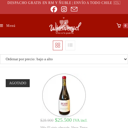
DESPACHO GRATIS EN RM Y ÑUBLE | ENVÍO A TODO CHILE 🇨🇱
Menú
0
AGOTADO
$
25.500
IVA incl.
$
28.900
Viña El viejo almacén
,
Vinos Tintos