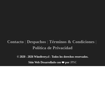
Contacto
Despachos
Términos & Condiciones
Política de Privacidad
© 2020 - 2026 Winelivery.cl - Todos los derechos reservados.
Sitio Web Desarrollado con ❤️ por
JPSC
¡Hola! 👋🏽 ¿En qué podemos ayudarte?
1
Escanea el código
Gracias por navegar en Winelivery.cl 🍷
👋🏼 Hola Winelover🍷! Escríbenos, te ayudamos en lo que
necesites 🤳🏼