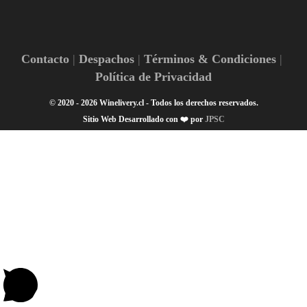
Contacto
Despachos
Términos & Condiciones
Política de Privacidad
© 2020 - 2026 Winelivery.cl - Todos los derechos reservados.
Sitio Web Desarrollado con ❤️ por
JPSC
¡Hola! 👋🏽 ¿En qué podemos ayudarte?
1
Escanea el código
Gracias por navegar en Winelivery.cl 🍷
👋🏼 Hola Winelover🍷! Escríbenos, te ayudamos en lo que
necesites 🤳🏼
Abrir chat