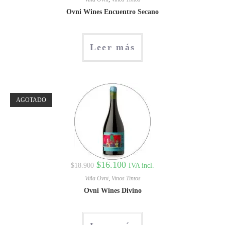
Ovni Wines Encuentro Secano
Leer más
AGOTADO
$
16.100
IVA incl.
$
18.900
Viña Ovni
,
Vinos Tintos
Ovni Wines Divino