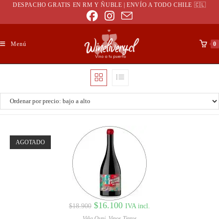
DESPACHO GRATIS EN RM Y ÑUBLE | ENVÍO A TODO CHILE 🇨🇱
Menú
0
AGOTADO
$
16.100
IVA incl.
$
18.900
Viña Ovni
,
Vinos Tintos