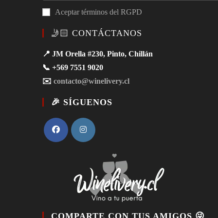
Aceptar términos del RGPD
🤳🏻 CONTÁCTANOS
📍 JM Orella #230, Pinto, Chillán
📞 +569 7551 9020
✉️
contacto@winelivery.cl
🎉 SÍGUENOS
COMPARTE CON TUS AMIGOS 😜