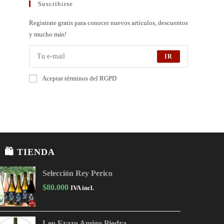
Suscribirse
Registrate gratis para conocer nuevos artículos, descuentos
y mucho más!
IR
Aceptar términos del RGPD
🛍 TIENDA
Selección Rey Perico
$
80.000
IVA incl.
Leo Erazo Amigo Piedra