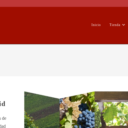
Inicio
Tienda
id
s de
idad