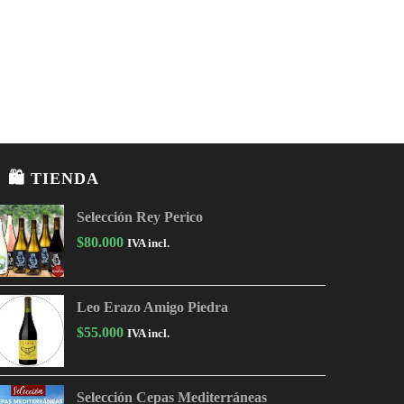
🛍 TIENDA
Selección Rey Perico
$
80.000
IVA incl.
Leo Erazo Amigo Piedra
$
55.000
IVA incl.
Selección Cepas Mediterráneas