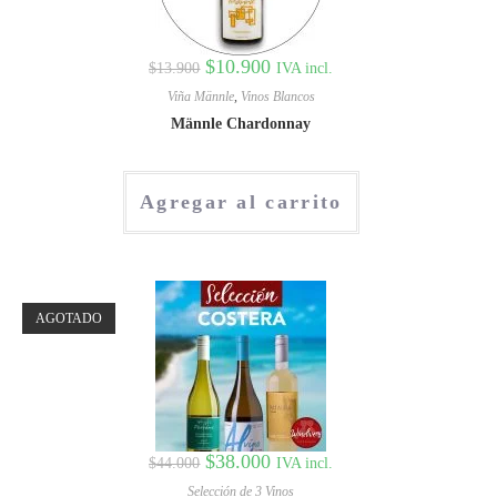
$
10.900
IVA incl.
$
13.900
Viña Männle
,
Vinos Blancos
Männle Chardonnay
Agregar al carrito
AGOTADO
$
38.000
IVA incl.
$
44.000
Selección de 3 Vinos