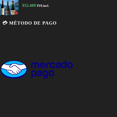
$
52.400
IVA incl.
💳 MÉTODO DE PAGO