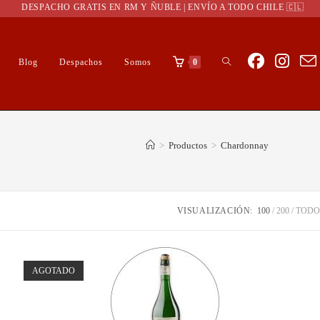
DESPACHO GRATIS EN RM Y ÑUBLE | ENVÍO A TODO CHILE 🇨🇱
Blog
Despachos
Somos
0
>
Productos
>
Chardonnay
VISUALIZACIÓN:
100
200
TODO
AGOTADO