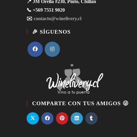
📍 JM Orella #230, Pinto, Chillán
📞 +569 7551 9020
✉️
contacto@winelivery.cl
🎉 SÍGUENOS
COMPARTE CON TUS AMIGOS 😜