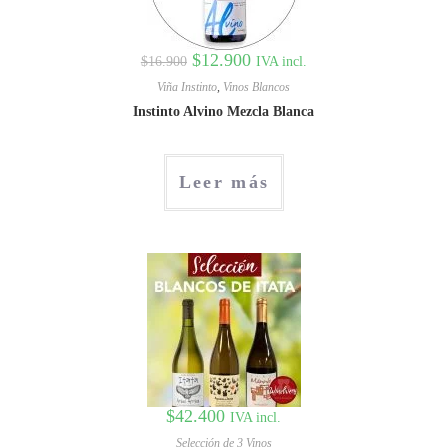
$
12.900
IVA incl.
$
16.900
Viña Instinto
,
Vinos Blancos
Instinto Alvino Mezcla Blanca
Leer más
$
42.400
IVA incl.
Selección de 3 Vinos