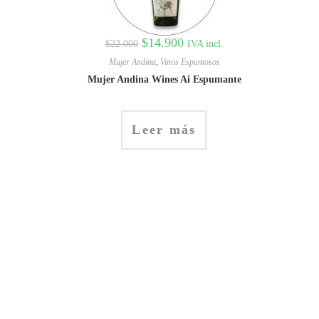
$
14.900
IVA incl.
$
22.000
Mujer Andina
,
Vinos Espumosos
Mujer Andina Wines Ai Espumante
Leer más