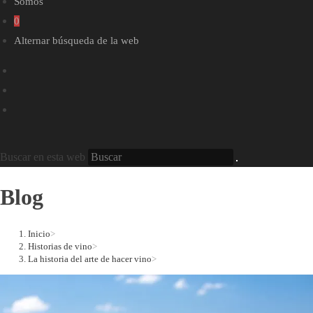
Somos
0
Alternar búsqueda de la web
Buscar en esta web
Blog
Inicio
>
Historias de vino
>
La historia del arte de hacer vino
>