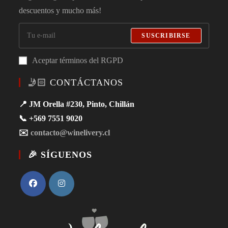
descuentos y mucho más!
SUSCRIBIRSE
Aceptar términos del RGPD
🤳🏻 CONTÁCTANOS
📍 JM Orella #230, Pinto, Chillán
📞 +569 7551 9020
✉️
contacto@winelivery.cl
🎉 SÍGUENOS