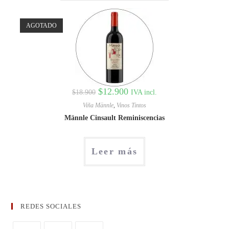
AGOTADO
$
12.900
IVA incl.
$
18.900
Viña Männle
,
Vinos Tintos
Männle Cinsault Reminiscencias
Leer más
REDES SOCIALES