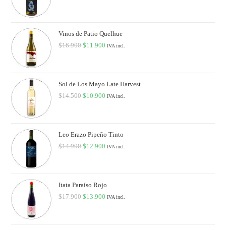
Vinos de Patio Quelhue
$
16.900
$
11.900
IVA incl.
Sol de Los Mayo Late Harvest
$
14.500
$
10.900
IVA incl.
Leo Erazo Pipeño Tinto
$
14.900
$
12.900
IVA incl.
Itata Paraíso Rojo
$
17.900
$
13.900
IVA incl.