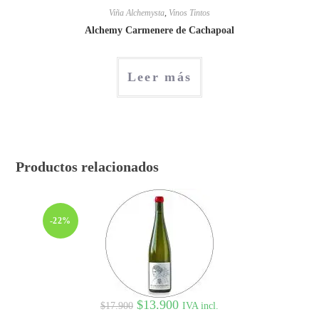
Viña Alchemysta
,
Vinos Tintos
Alchemy Carmenere de Cachapoal
Leer más
Productos relacionados
-22%
$
13.900
IVA incl.
$
17.900