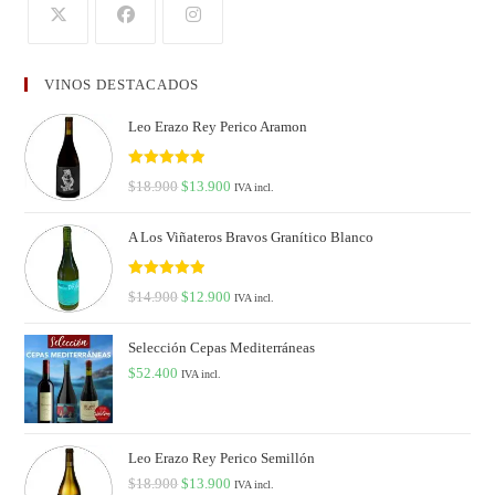
VINOS DESTACADOS
Leo Erazo Rey Perico Aramon
Valorado en
$
18.900
$
13.900
IVA incl.
5.00
de 5
A Los Viñateros Bravos Granítico Blanco
Valorado en
$
14.900
$
12.900
IVA incl.
5.00
de 5
Selección Cepas Mediterráneas
$
52.400
IVA incl.
Leo Erazo Rey Perico Semillón
$
18.900
$
13.900
IVA incl.