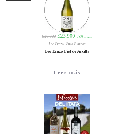
$
23.900
IVA incl.
$
28.900
Leo Erazo
,
Vinos Blancos
Leo Erazo Piel de Arcilla
Leer más