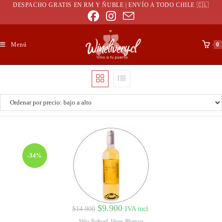
DESPACHO GRATIS EN RM Y ÑUBLE | ENVÍO A TODO CHILE 🇨🇱
Menú
0
-34%
$
9.900
IVA incl.
$
14.900
Viña Nahuel
,
Vinos Blancos