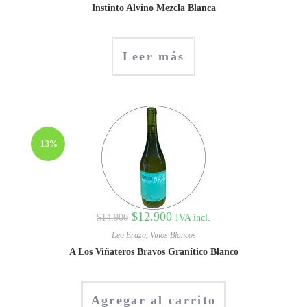
Instinto Alvino Mezcla Blanca
Leer más
-13%
$
12.900
IVA incl.
$
14.900
Leo Erazo
,
Vinos Blancos
A Los Viñateros Bravos Granítico Blanco
Agregar al carrito