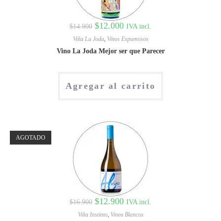
$
12.000
IVA incl.
$
14.900
Viña La Joda
,
Vinos Espumosos
Vino La Joda Mejor ser que Parecer
Agregar al carrito
AGOTADO
$
12.900
IVA incl.
$
16.900
Viña Instinto
,
Vinos Blancos