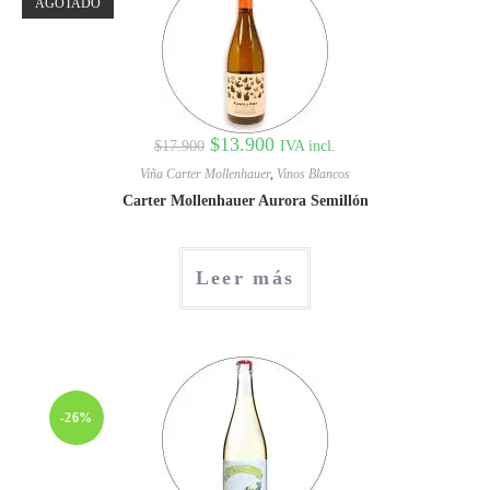
AGOTADO
$
13.900
IVA incl.
$
17.900
Viña Carter Mollenhauer
,
Vinos Blancos
Carter Mollenhauer Aurora Semillón
Leer más
-26%