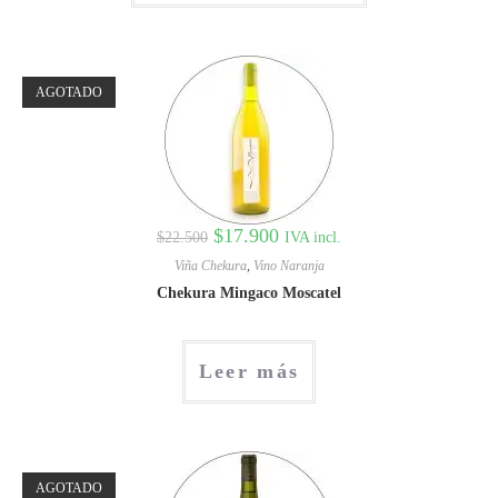
AGOTADO
$
17.900
IVA incl.
$
22.500
Viña Chekura
,
Vino Naranja
Chekura Mingaco Moscatel
Leer más
AGOTADO