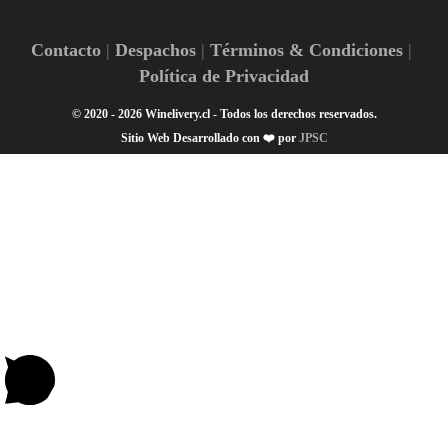
Contacto
Despachos
Términos & Condiciones
Política de Privacidad
© 2020 - 2026 Winelivery.cl - Todos los derechos reservados.
Sitio Web Desarrollado con ❤️ por
JPSC
¡Hola! 👋🏽 ¿En qué podemos ayudarte?
1
Escanea el código
Gracias por navegar en Winelivery.cl 🍷
👋🏼 Hola Winelover🍷! Escríbenos, te ayudamos en lo que
necesites 🤳🏼
Abrir chat