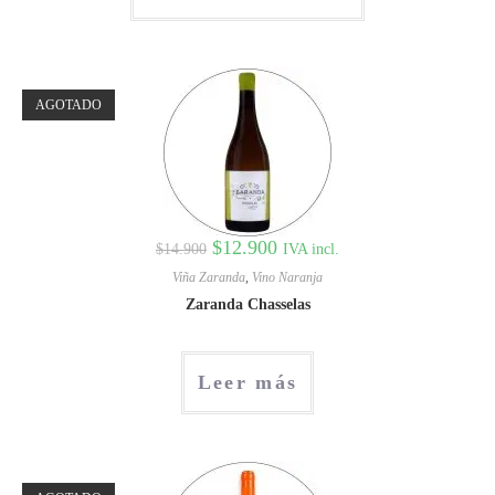
AGOTADO
$
12.900
IVA incl.
$
14.900
Viña Zaranda
,
Vino Naranja
Zaranda Chasselas
Leer más