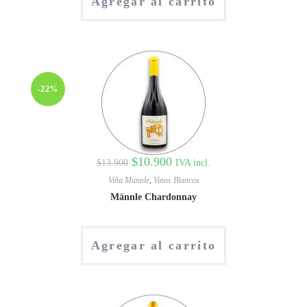
Agregar al carrito
-22%
$
10.900
IVA incl.
$
13.900
Viña Männle
,
Vinos Blancos
Männle Chardonnay
Agregar al carrito