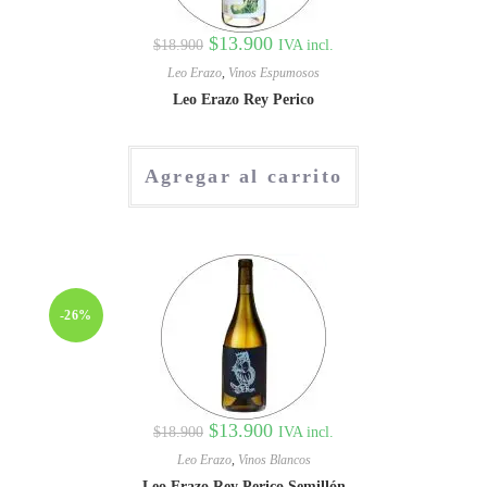
$
13.900
IVA incl.
$
18.900
Leo Erazo
,
Vinos Espumosos
Leo Erazo Rey Perico
Agregar al carrito
-26%
$
13.900
IVA incl.
$
18.900
Leo Erazo
,
Vinos Blancos
Leo Erazo Rey Perico Semillón